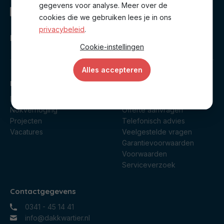
gegevens voor analyse. Meer over de
cookies die we gebruiken lees je in ons
privacybeleid
.
Dakkwartier creëert ruimte voor meer
Cookie-instellingen
Alles accepteren
Direct naar
Klantenservice
Dakkapel
Contact opnemen
Nokverhoging
Offerte aanvragen
Projecten
Telefonisch advies
Vacatures
Veelgestelde vragen
Garantievoorwaarden
Voorwaarden
Serviceverzoek
Contactgegevens
0341 - 45 14 41
info@dakkwartier.nl