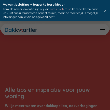
Vakantiesluiting – beperkt bereikbaar
I.v.m. de zomervakantie zijn wij van
week 32 t/m 35
beperkt bereikbaar.
×
Je kunt ons uiteraard een bericht sturen, maar de reactietijd is mogelijk
iets langer dan je van ons gewend bent.
Meer dan 20 jaar ervaring
Alle tips en inspiratie voor jouw
woning
Wil je meer weten over dakkapellen, nokverhogingen,