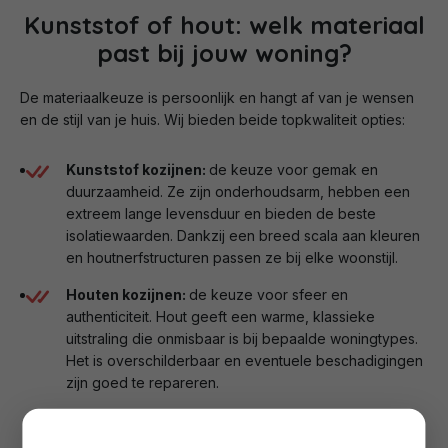
Kunststof of hout: welk materiaal
past bij jouw woning?
De materiaalkeuze is persoonlijk en hangt af van je wensen
en de stijl van je huis. Wij bieden beide topkwaliteit opties:
Kunststof kozijnen:
de keuze voor gemak en
duurzaamheid. Ze zijn onderhoudsarm, hebben een
extreem lange levensduur en bieden de beste
isolatiewaarden. Dankzij een breed scala aan kleuren
en houtnerfstructuren passen ze bij elke woonstijl.
Houten kozijnen:
de keuze voor sfeer en
authenticiteit. Hout geeft een warme, klassieke
uitstraling die onmisbaar is bij bepaalde woningtypes.
Het is overschilderbaar en eventuele beschadigingen
zijn goed te repareren.