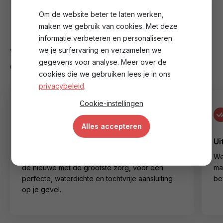
Bereken mijn kosten
Lees meer over ons
Om de website beter te laten werken,
maken we gebruik van cookies. Met deze
informatie verbeteren en personaliseren
we je surfervaring en verzamelen we
Waarom je kozijnen laat plaatsen
gegevens voor analyse. Meer over de
door Dakkwartier
cookies die we gebruiken lees je in ons
privacybeleid
.
Cookie-instellingen
Alles accepteren
Vakkundige en secure montage
Ui
We verwijderen de oude kozijnen en plaatsen
We
de nieuwe met de grootste zorg, voor een
ma
perfecte, waterdichte en tochtvrije aansluiting
be
op je gevel.