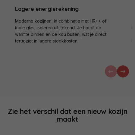
Lagere energierekening
M
Moderne kozijnen, in combinatie met HR++ of
Z
triple glas, isoleren uitstekend. Je houdt de
h
warmte binnen en de kou buiten, wat je direct
a
terugziet in lagere stookkosten.
B
aa
Zie het verschil dat een nieuw kozijn
maakt