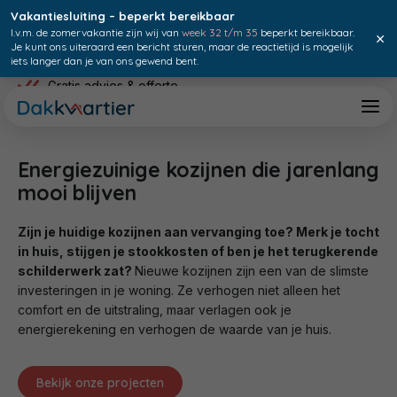
Vakantiesluiting – beperkt bereikbaar
I.v.m. de zomervakantie zijn wij van
week 32 t/m 35
beperkt bereikbaar.
×
Je kunt ons uiteraard een bericht sturen, maar de reactietijd is mogelijk
iets langer dan je van ons gewend bent.
Gratis advies & offerte
Energiezuinige kozijnen die jarenlang
mooi blijven
Zijn je huidige kozijnen aan vervanging toe? Merk je tocht
in huis, stijgen je stookkosten of ben je het terugkerende
schilderwerk zat?
Nieuwe kozijnen zijn een van de slimste
investeringen in je woning. Ze verhogen niet alleen het
comfort en de uitstraling, maar verlagen ook je
energierekening en verhogen de waarde van je huis.
Bekijk onze projecten