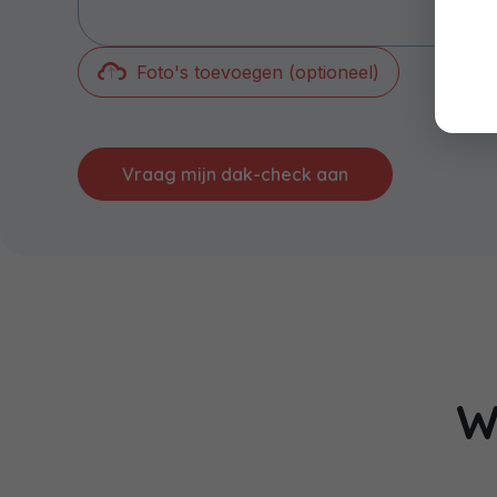
Foto's toevoegen (optioneel)
Vraag mijn dak-check aan
W