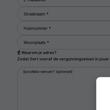
Straatnaam *
Huisnummer *
Woonplaats *
☝️ Waarom je adres?
Zodat Gert vooraf de vergunningseisen in jouw 
Specifieke wensen? (optioneel)