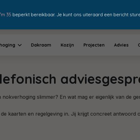
/m 35
beperkt bereikbaar. Je kunt ons uiteraard een bericht sturen
10+ jaar garantie
hoging
Dakraam
Kozijn
Projecten
Advies
lefonisch adviesgesp
een nokverhoging slimmer? En wat mag er eigenlijk van de g
n de kaarten en regelgeving in. Jij krijgt concreet antwoord 