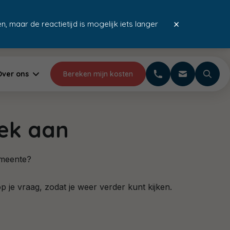
×
, maar de reactietijd is mogelijk iets langer
Gratis advies & offerte
Meer dan 20 jaar ervaring
Over ons
Bereken mijn kosten
rek aan
emeente?
op je vraag, zodat je weer verder kunt kijken.