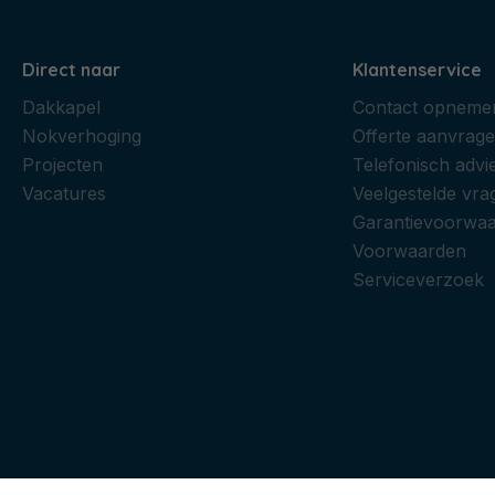
Direct naar
Klantenservice
Dakkapel
Contact opneme
Nokverhoging
Offerte aanvrag
Projecten
Telefonisch advi
Vacatures
Veelgestelde vra
Garantievoorwa
Voorwaarden
Serviceverzoek