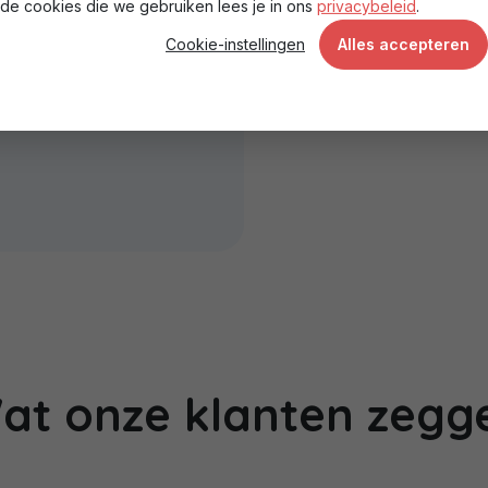
de cookies die we gebruiken lees je in ons
privacybeleid
.
Cookie-instellingen
Alles accepteren
at onze klanten zegg