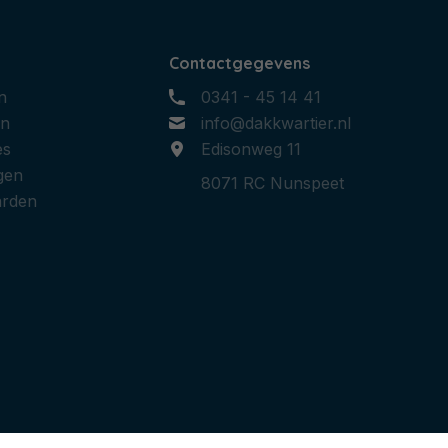
Contactgegevens
n
0341 - 45 14 41
en
info@dakkwartier.nl
es
Edisonweg 11
gen
8071 RC Nunspeet
arden