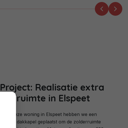
Project: Realisatie extra
leefruimte in Elspeet
Voor deze woning in Elspeet hebben we een
nieuwe dakkapel geplaatst om de zolderruimte