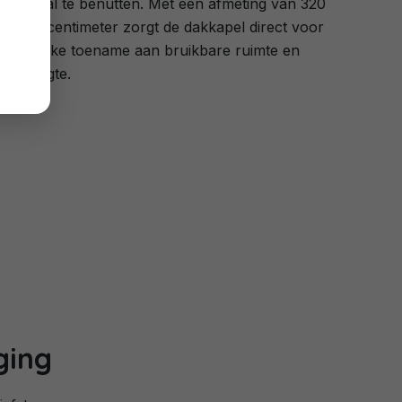
optimaal te benutten. Met een afmeting van 320
bij 150 centimeter zorgt de dakkapel direct voor
een flinke toename aan bruikbare ruimte en
stahoogte.
ging