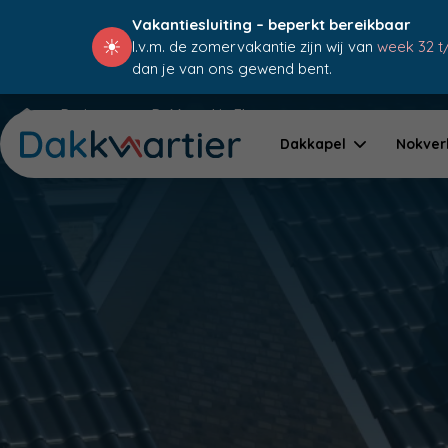
Vakantiesluiting – beperkt bereikbaar
☀
I.v.m. de zomervakantie zijn wij van
week 32 t
dan je van ons gewend bent.
Projecten
Dakkapel in Elspeet
Dakkapel
Nokver