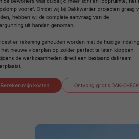
de bewoners was duidelijk: meer licht en loopruimte, het l
slomp vooraf. Omdat wij bij Dakkwartier projecten graag 
eiden, hebben wij de complete aanvraag van de
ergunning uit handen genomen.
oest er rekening gehouden worden met de huidige indelin
 het nieuwe vloerplan op zolder perfect te laten kloppen,
ijdens de werkzaamheden direct een bestaand dakraam
rplaatst.
Bereken mijn kosten
Ontvang gratis DAK-CHECK