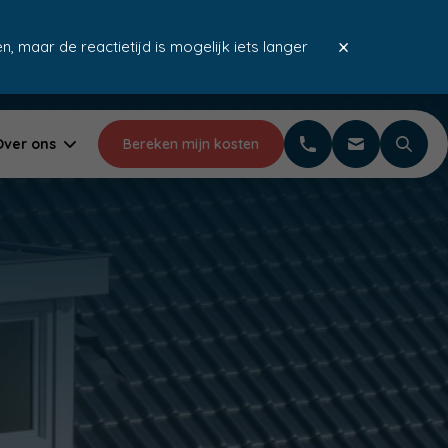
×
, maar de reactietijd is mogelijk iets langer
Meer dan 20 jaar ervaring
Gratis advies & offerte
Over ons
Bereken mijn kosten