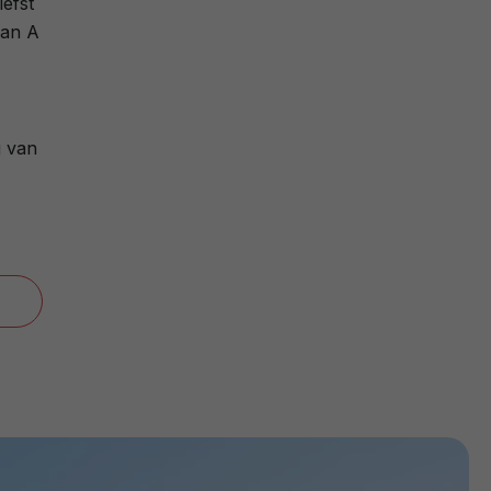
iefst
van A
g van