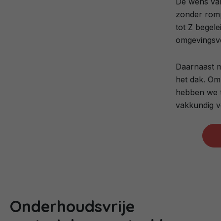
De wens van 
zonder romp
tot Z begel
omgevingsv
Daarnaast m
het dak. Om
hebben we t
vakkundig ve
Onderhoudsvrije