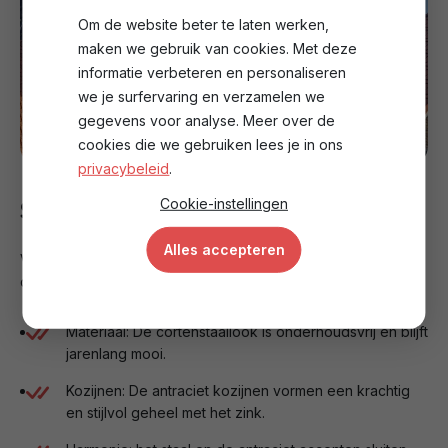
Om de website beter te laten werken,
maken we gebruik van cookies. Met deze
informatie verbeteren en personaliseren
we je surfervaring en verzamelen we
gegevens voor analyse. Meer over de
cookies die we gebruiken lees je in ons
privacybeleid
.
Cookie-instellingen
Stijlvol contrast
Alles accepteren
Voor de afwerking is gekozen voor een moderne uitstraling
die perfect past bij de woning:
Materiaal: De cortenstaallook is onderhoudsvrij en blijft
jarenlang mooi.
Kozijnen: De antraciet kozijnen vormen een krachtig
en stijlvol geheel met het zink.