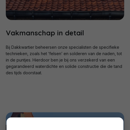
Vakmanschap in detail
Bij Dakkwartier beheersen onze specialisten de specifieke
technieken, zoals het ‘felsen’ en solderen van de naden, tot
in de puntjes. Hierdoor ben je bij ons verzekerd van een
gegarandeerd waterdichte en solide constructie die de tand
des tijds doorstaat.