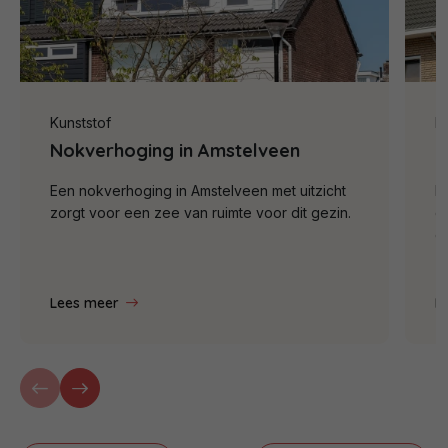
Kunststof
K
Nokverhoging in Amstelveen
D
Een nokverhoging in Amstelveen met uitzicht
I
zorgt voor een zee van ruimte voor dit gezin.
d
e
Lees meer
L