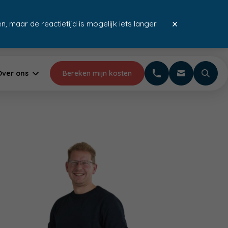
×
, maar de reactietijd is mogelijk iets langer
ferte
Meer dan 20 jaar ervaring
10+ jaar garantie
Over ons
Bereken mijn kosten