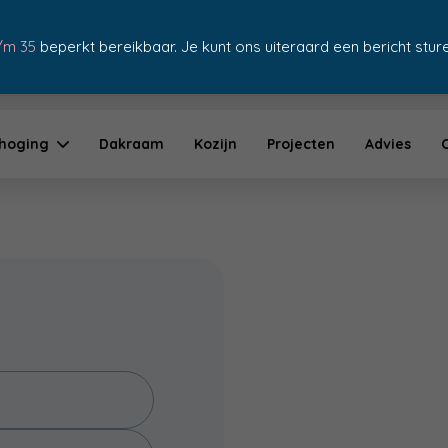
/m 35
beperkt bereikbaar. Je kunt ons uiteraard een bericht sturen
Gratis advies & of
hoging
Dakraam
Kozijn
Projecten
Advies