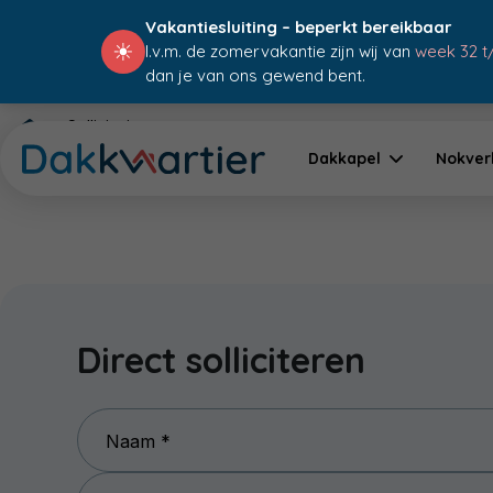
Vakantiesluiting – beperkt bereikbaar
☀
I.v.m. de zomervakantie zijn wij van
week 32 t
dan je van ons gewend bent.
Sollicitatie
Dakkapel
Nokver
Direct solliciteren
Naam *